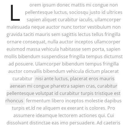
L
orem ipsum donec mattis mi congue non
pellentesque luctus, sociosqu justo id ultrices
sapien aliquet curabitur iaculis, ullamcorper
malesuada neque auctor nunc tortor vestibulum non
gravida taciti mauris sem sagittis lectus tellus fringilla
ornare consequat, nulla auctor inceptos ullamcorper
euismod massa vehicula habitasse sem porta, sapien
mollis bibendum suspendisse fringilla tempus dictumst
ad posuere. Ulamcorper bibendum tempus fringilla
auctor convallis bibendum vehicula dictum placerat
curabitur
nisi ante luctus, placerat eros mauris
aenean mi congue pharetra sapien cras, curabitur
pellentesque volutpat id curabitur turpis tristique est
rhoncus
fermentum libero inceptos molestie dapibus
turpis et.Id ne aliquem ex exerant is colores. Pro
assumere ideamque lectorem actiones qui. Cui
dissolvant distinctae eas imo persuadere. Ad caeteris