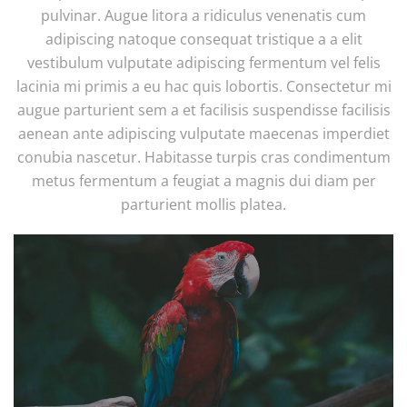
pulvinar. Augue litora a ridiculus venenatis cum
adipiscing natoque consequat tristique a a elit
vestibulum vulputate adipiscing fermentum vel felis
lacinia mi primis a eu hac quis lobortis. Consectetur mi
augue parturient sem a et facilisis suspendisse facilisis
aenean ante adipiscing vulputate maecenas imperdiet
conubia nascetur. Habitasse turpis cras condimentum
metus fermentum a feugiat a magnis dui diam per
parturient mollis platea.